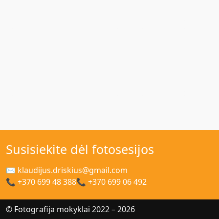
Susisiekite dėl fotosesijos
✉ klaudijus.driskius@gmail.com
📞 +370 699 48 388
📞 +370 699 06 492
© Fotografija mokyklai 2022 – 2026