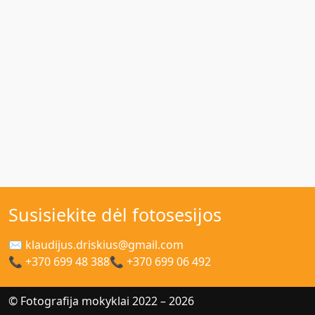
Susisiekite dėl fotosesijos
✉ klaudijus.driskius@gmail.com
📞 +370 699 48 388
📞 +370 699 06 492
© Fotografija mokyklai 2022 – 2026