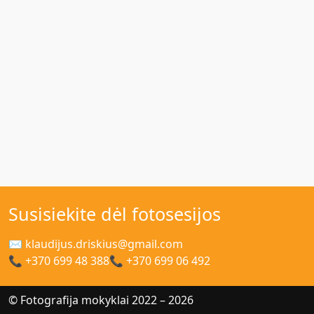
Susisiekite dėl fotosesijos
✉ klaudijus.driskius@gmail.com
📞 +370 699 48 388
📞 +370 699 06 492
© Fotografija mokyklai 2022 – 2026