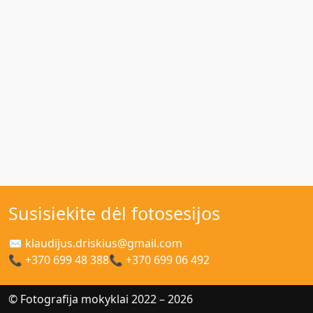
Susisiekite dėl fotosesijos
✉ klaudijus.driskius@gmail.com
📞 +370 699 48 388
📞 +370 699 06 492
© Fotografija mokyklai 2022 – 2026