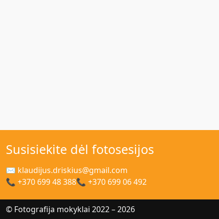
Susisiekite dėl fotosesijos
✉ klaudijus.driskius@gmail.com
📞 +370 699 48 388
📞 +370 699 06 492
© Fotografija mokyklai 2022 – 2026