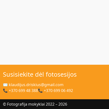
Susisiekite dėl fotosesijos
✉ klaudijus.driskius@gmail.com
📞 +370 699 48 388
📞 +370 699 06 492
© Fotografija mokyklai 2022 – 2026