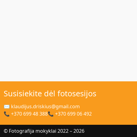
Susisiekite dėl fotosesijos
✉ klaudijus.driskius@gmail.com
📞 +370 699 48 388
📞 +370 699 06 492
© Fotografija mokyklai 2022 – 2026