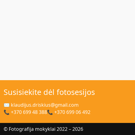
Susisiekite dėl fotosesijos
✉ klaudijus.driskius@gmail.com
📞 +370 699 48 388
📞 +370 699 06 492
© Fotografija mokyklai 2022 – 2026