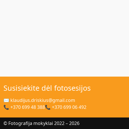
Susisiekite dėl fotosesijos
✉ klaudijus.driskius@gmail.com
📞 +370 699 48 388
📞 +370 699 06 492
© Fotografija mokyklai 2022 – 2026