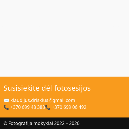
Susisiekite dėl fotosesijos
✉ klaudijus.driskius@gmail.com
📞 +370 699 48 388
📞 +370 699 06 492
© Fotografija mokyklai 2022 – 2026