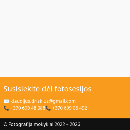
Susisiekite dėl fotosesijos
✉ klaudijus.driskius@gmail.com
📞 +370 699 48 388
📞 +370 699 06 492
© Fotografija mokyklai 2022 – 2026