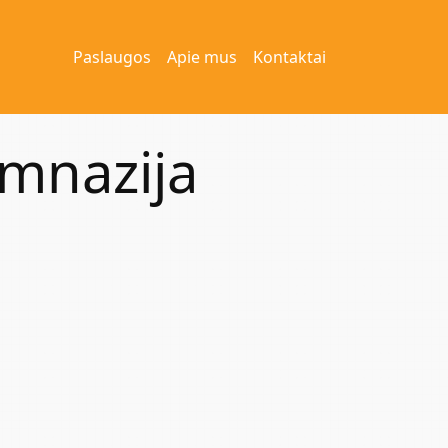
Paslaugos
Apie mus
Kontaktai
imnazija