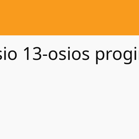
sio 13-osios prog