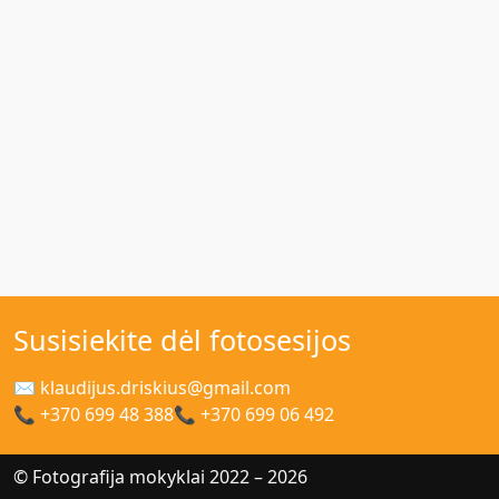
Susisiekite dėl fotosesijos
✉ klaudijus.driskius@gmail.com
📞 +370 699 48 388
📞 +370 699 06 492
© Fotografija mokyklai 2022 – 2026