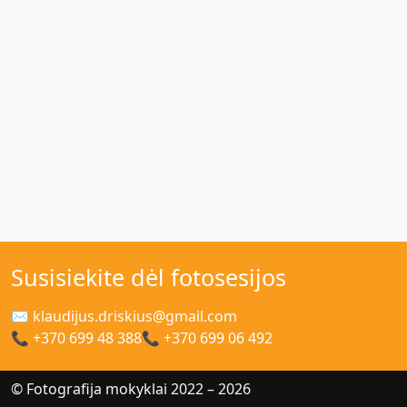
Susisiekite dėl fotosesijos
✉ klaudijus.driskius@gmail.com
📞 +370 699 48 388
📞 +370 699 06 492
© Fotografija mokyklai 2022 – 2026