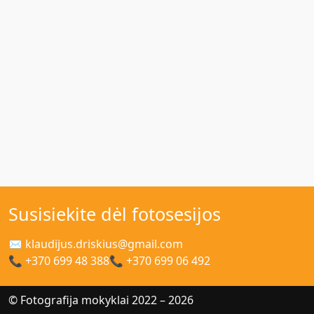
Susisiekite dėl fotosesijos
✉ klaudijus.driskius@gmail.com
📞 +370 699 48 388
📞 +370 699 06 492
© Fotografija mokyklai 2022 – 2026