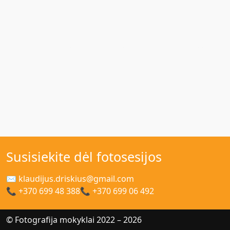
Susisiekite dėl fotosesijos
✉ klaudijus.driskius@gmail.com
📞 +370 699 48 388
📞 +370 699 06 492
© Fotografija mokyklai 2022 – 2026