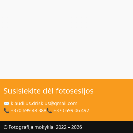
Susisiekite dėl fotosesijos
✉ klaudijus.driskius@gmail.com
📞 +370 699 48 388
📞 +370 699 06 492
© Fotografija mokyklai 2022 – 2026